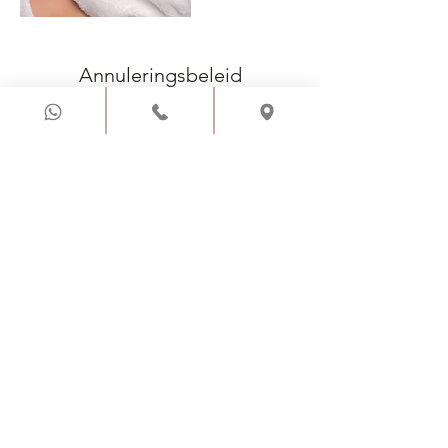
Annuleringsbeleid
Ben je verhinderd? Laat dat dan alsjeblieft
24 uur van tevoren weten. Indien je niet
tijdig afbelt ben ik helaas genoodzaakt 50%
van de gereserveerde behandeling in
rekening te brengen.
Contactgegevens
Vlaamse Gaailaan 24, Almere, Netherlands
LET OP
: