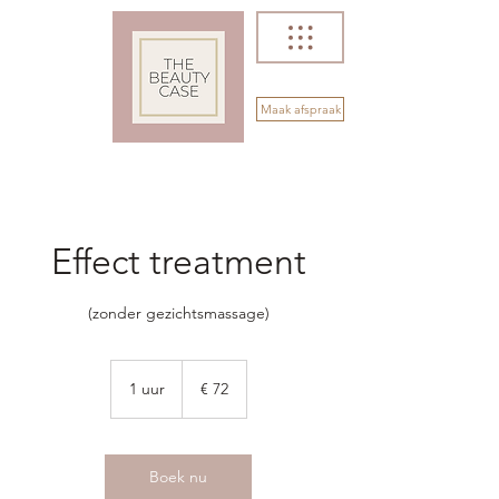
Maak afspraak
Effect treatment
(zonder gezichtsmassage)
72
euro
1 uur
1
€ 72
u
u
Boek nu